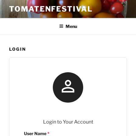
Skip
TOMATENFESTIVAL
to
content
Menu
LOGIN

Login to Your Account
User Name
*